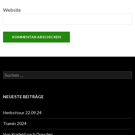
Website
S
u
c
h
e
NEUESTE BEITRÄGE
n
n
a
Herbsttour 22.09.24
c
h
Tramin 2024
:
Von Krefeld nach Dresden