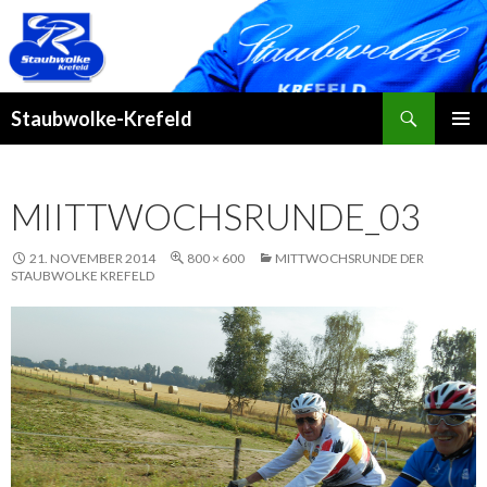
Suchen
Staubwolke-Krefeld
ZUM
PRIMÄR
INHALT
MENÜ
SPRINGEN
MIITTWOCHSRUNDE_03
21. NOVEMBER 2014
800 × 600
MITTWOCHSRUNDE DER
STAUBWOLKE KREFELD