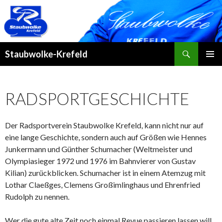
Suchen
Staubwolke-Krefeld
ZUM
PRIMÄR
INHALT
MENÜ
SPRINGEN
RADSPORTGESCHICHTE
Der Radsportverein Staubwolke Krefeld, kann nicht nur auf
eine lange Geschichte, sondern auch auf Größen wie Hennes
Junkermann und Günther Schumacher (Weltmeister und
Olympiasieger 1972 und 1976 im Bahnvierer von Gustav
Kilian) zurückblicken. Schumacher ist in einem Atemzug mit
Lothar Claeßges, Clemens Großimlinghaus und Ehrenfried
Rudolph zu nennen.
Wer die gute alte Zeit noch einmal Revue passieren lassen will,