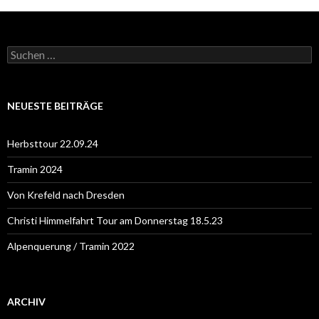
S
u
c
h
e
NEUESTE BEITRÄGE
n
n
a
Herbsttour 22.09.24
c
h
Tramin 2024
:
Von Krefeld nach Dresden
Christi Himmelfahrt Tour am Donnerstag 18.5.23
Alpenquerung / Tramin 2022
ARCHIV