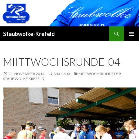
Suchen
Staubwolke-Krefeld
ZUM
PRIMÄR
INHALT
MENÜ
SPRINGEN
MIITTWOCHSRUNDE_04
21. NOVEMBER 2014
800 × 600
MITTWOCHSRUNDE DER
STAUBWOLKE KREFELD