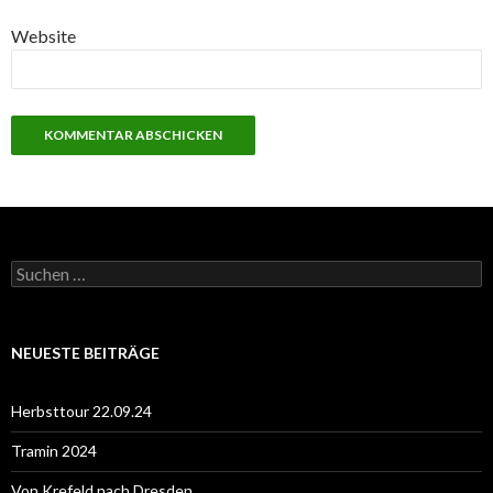
Website
S
u
c
h
e
NEUESTE BEITRÄGE
n
n
a
Herbsttour 22.09.24
c
h
Tramin 2024
:
Von Krefeld nach Dresden