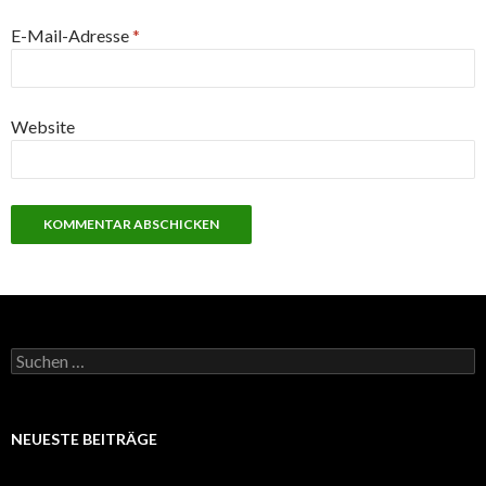
E-Mail-Adresse
*
Website
S
u
c
h
e
NEUESTE BEITRÄGE
n
n