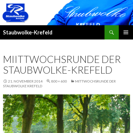
Suchen
Staubwolke-Krefeld
ZUM
PRIMÄR
INHALT
MENÜ
SPRINGEN
MIITTWOCHSRUNDE DER
STAUBWOLKE-KREFELD
21. NOVEMBER 2014
800 × 600
MITTWOCHSRUNDE DER
STAUBWOLKE KREFELD