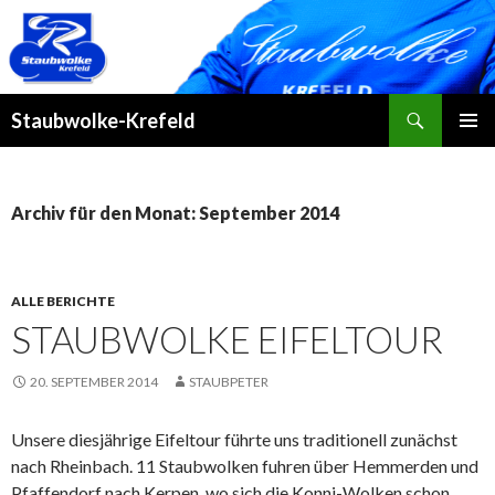
Suchen
Staubwolke-Krefeld
ZUM
PRIMÄR
INHALT
MENÜ
SPRINGEN
Archiv für den Monat: September 2014
ALLE BERICHTE
STAUBWOLKE EIFELTOUR
20. SEPTEMBER 2014
STAUBPETER
Unsere diesjährige Eifeltour führte uns traditionell zunächst
nach Rheinbach. 11 Staubwolken fuhren über Hemmerden und
Pfaffendorf nach Kerpen, wo sich die Konni-Wolken schon