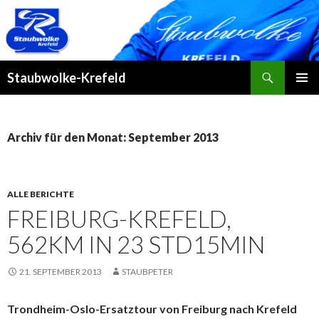
Suchen
Staubwolke-Krefeld
ZUM
PRIMÄR
INHALT
MENÜ
SPRINGEN
Archiv für den Monat: September 2013
ALLE BERICHTE
FREIBURG-KREFELD,
562KM IN 23 STD15MIN
21. SEPTEMBER 2013
STAUBPETER
Trondheim-Oslo-Ersatztour von Freiburg nach Krefeld