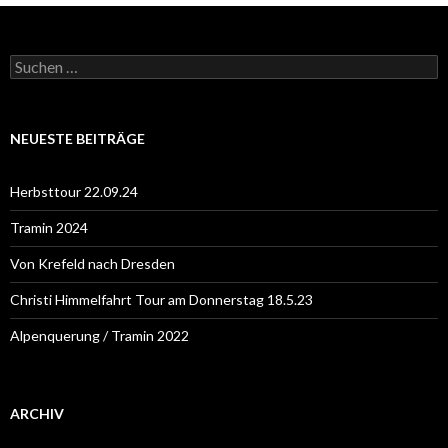
S
u
c
h
e
NEUESTE BEITRÄGE
n
n
a
Herbsttour 22.09.24
c
h
Tramin 2024
:
Von Krefeld nach Dresden
Christi Himmelfahrt Tour am Donnerstag 18.5.23
Alpenquerung / Tramin 2022
ARCHIV