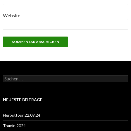
Website
S
u
c
h
e
NEUESTE BEITRÄGE
n
n
a
Herbsttour 22.09.24
c
h
Tramin 2024
: