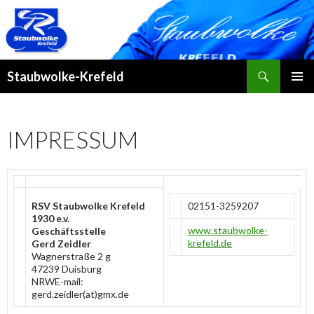
Suchen
Staubwolke-Krefeld
ZUM
PRIMÄR
INHALT
MENÜ
SPRINGEN
IMPRESSUM
RSV Staubwolke Krefeld
02151-3259207
1930 e.v.
www.staubwolke-
Geschäftsstelle
krefeld.de
Gerd Zeidler
Wagnerstraße 2 g
47239 Duisburg
NRWE-mail:
gerd.zeidler(at)gmx.de