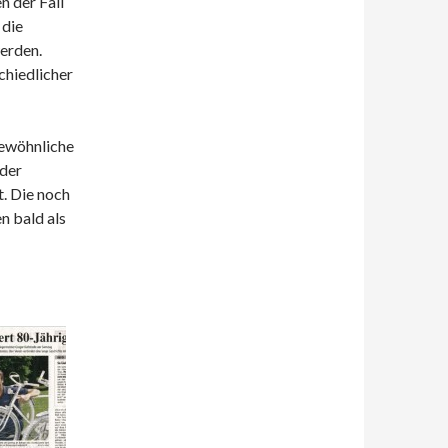
n der Fall
 die
erden.
chiedlicher
gewöhnliche
 der
. Die noch
n bald als