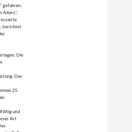
“ gefahren.
n Alters“,
ressierte
, berichtet
der
erlagen. Die
im
atzung. Das
kommen 25
er.
fältig und
ieser Art
Das