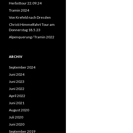
n
Herbsttour 22.09.24
a
Tramin 2024
c
Von Krefeld nach Dresden
h
:
Christi Himmelfahrt Tour am
Donnerstag 18.5.23
Alpenquerung / Tramin 2022
ARCHIV
September 2024
Juni 2024
Juni 2023
Juni 2022
April 2022
Juni 2021
August 2020
Juli 2020
Juni 2020
September 2019