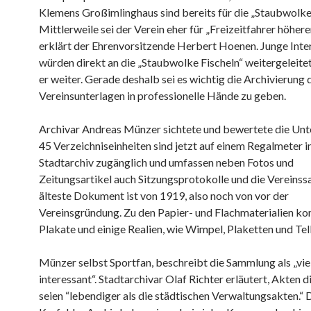
Klemens Großimlinghaus sind bereits für die „Staubwolke
Mittlerweile sei der Verein eher für „Freizeitfahrer höhere
erklärt der Ehrenvorsitzende Herbert Hoenen. Junge Inte
würden direkt an die „Staubwolke Fischeln“ weitergeleitet
er weiter. Gerade deshalb sei es wichtig die Archivierung 
Vereinsunterlagen in professionelle Hände zu geben.
Archivar Andreas Münzer sichtete und bewertete die Unt
45 Verzeichniseinheiten sind jetzt auf einem Regalmeter 
Stadtarchiv zugänglich und umfassen neben Fotos und
Zeitungsartikel auch Sitzungsprotokolle und die Vereinss
älteste Dokument ist von 1919, also noch von vor der
Vereinsgründung. Zu den Papier- und Flachmaterialien 
Plakate und einige Realien, wie Wimpel, Plaketten und Tell
Münzer selbst Sportfan, beschreibt die Sammlung als „viel
interessant“. Stadtarchivar Olaf Richter erläutert, Akten d
seien “lebendiger als die städtischen Verwaltungsakten.“ 