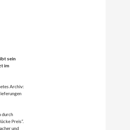
ibt sein
zt im
etes Archiv:
lieferungen
n durch
ücke Preis“.
acher und