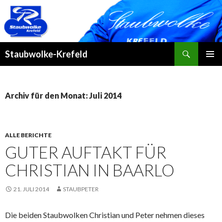
Suchen
Staubwolke-Krefeld
ZUM
PRIMÄR
INHALT
MENÜ
SPRINGEN
Archiv für den Monat: Juli 2014
ALLE BERICHTE
GUTER AUFTAKT FÜR
CHRISTIAN IN BAARLO
21. JULI 2014
STAUBPETER
Die beiden Staubwolken Christian und Peter nehmen dieses