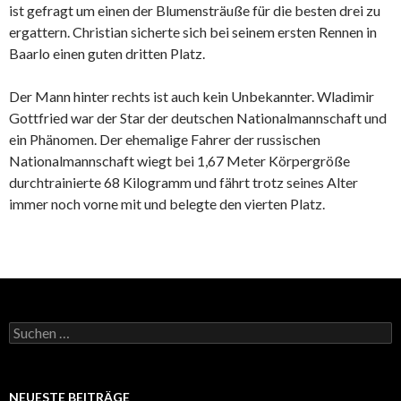
ist gefragt um einen der Blumensträuße für die besten drei zu
ergattern. Christian sicherte sich bei seinem ersten Rennen in
Baarlo einen guten dritten Platz.
Der Mann hinter rechts ist auch kein Unbekannter. Wladimir
Gottfried war der Star der deutschen Nationalmannschaft und
ein Phänomen. Der ehemalige Fahrer der russischen
Nationalmannschaft wiegt bei 1,67 Meter Körpergröße
durchtrainierte 68 Kilogramm und fährt trotz seines Alter
immer noch vorne mit und belegte den vierten Platz.
S
u
c
h
e
NEUESTE BEITRÄGE