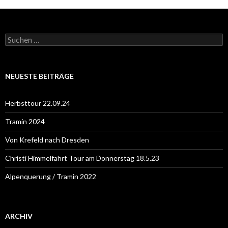
S
u
c
h
e
NEUESTE BEITRÄGE
n
n
a
Herbsttour 22.09.24
c
h
Tramin 2024
:
Von Krefeld nach Dresden
Christi Himmelfahrt Tour am Donnerstag 18.5.23
Alpenquerung / Tramin 2022
ARCHIV