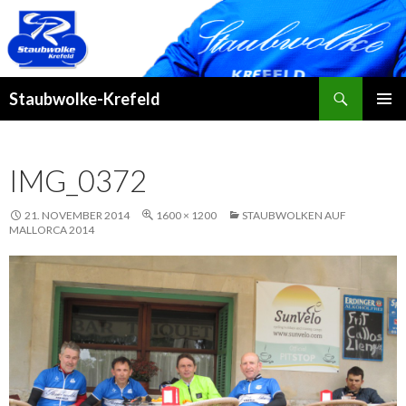
Suchen
Staubwolke-Krefeld
ZUM
PRIMÄR
INHALT
MENÜ
SPRINGEN
IMG_0372
21. NOVEMBER 2014
1600 × 1200
STAUBWOLKEN AUF
MALLORCA 2014