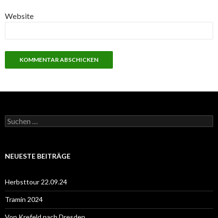
Website
S
u
c
h
e
NEUESTE BEITRÄGE
n
n
a
Herbsttour 22.09.24
c
h
Tramin 2024
:
Von Krefeld nach Dresden