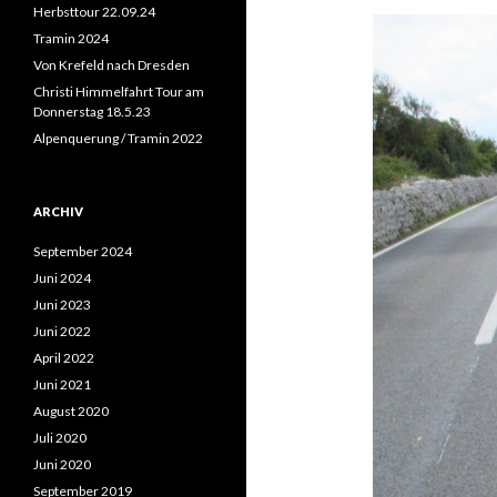
n
Herbsttour 22.09.24
a
Tramin 2024
c
Von Krefeld nach Dresden
h
:
Christi Himmelfahrt Tour am
Donnerstag 18.5.23
Alpenquerung / Tramin 2022
ARCHIV
September 2024
Juni 2024
Juni 2023
Juni 2022
April 2022
Juni 2021
August 2020
Juli 2020
Juni 2020
September 2019