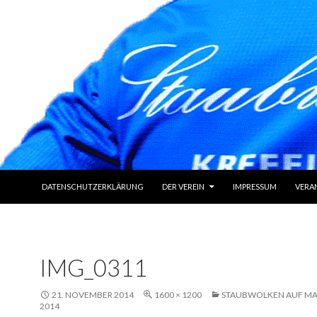
ZUM INHALT SPRINGEN
DATENSCHUTZERKLÄRUNG
DER VEREIN
IMPRESSUM
VERA
IMG_0311
21. NOVEMBER 2014
1600 × 1200
STAUBWOLKEN AUF M
2014