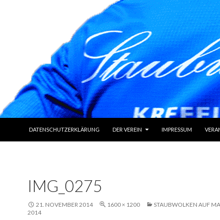
ZUM INHALT SPRINGEN
DATENSCHUTZERKLÄRUNG
DER VEREIN
IMPRESSUM
VERA
IMG_0275
21. NOVEMBER 2014
1600 × 1200
STAUBWOLKEN AUF M
2014