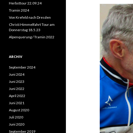
n
Herbsttour 22.09.24
a
Tramin 2024
c
Von Krefeld nach Dresden
h
:
Christi Himmelfahrt Tour am
Donnerstag 18.5.23
Alpenquerung / Tramin 2022
ARCHIV
September 2024
Juni 2024
Juni 2023
Juni 2022
April 2022
Juni 2021
August 2020
Juli 2020
Juni 2020
September 2019