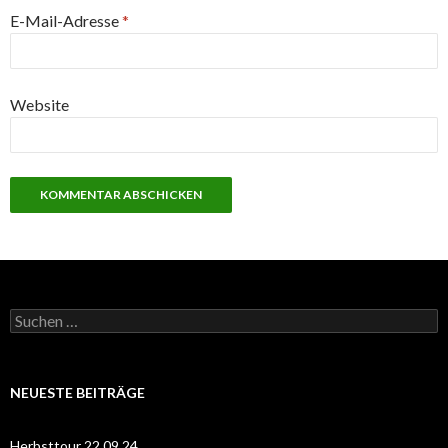
E-Mail-Adresse
*
Website
S
u
c
h
e
NEUESTE BEITRÄGE
n
n
a
Herbsttour 22.09.24