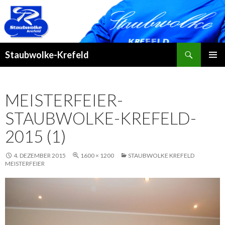
Suchen
Staubwolke-Krefeld
ZUM
PRIMÄR
INHALT
MENÜ
SPRINGEN
MEISTERFEIER-
STAUBWOLKE-KREFELD-
2015 (1)
4. DEZEMBER 2015
1600 × 1200
STAUBWOLKE KREFELD
MEISTERFEIER