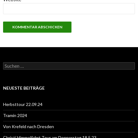
S
u
c
h
e
NEUESTE BEITRÄGE
n
n
a
Herbsttour 22.09.24
c
h
Tramin 2024
:
Von Krefeld nach Dresden
Christi Himmelfahrt Tour am Donnerstag 18.5.23