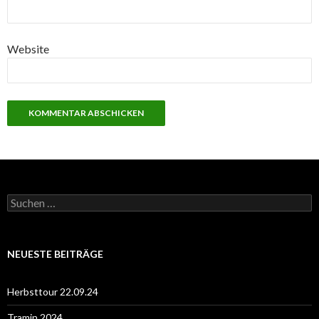
Website
S
u
c
h
e
NEUESTE BEITRÄGE
n
n
a
Herbsttour 22.09.24
c
h
Tramin 2024