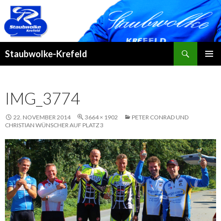
Suchen
Staubwolke-Krefeld
ZUM
PRIMÄR
INHALT
MENÜ
SPRINGEN
IMG_3774
22. NOVEMBER 2014
3664 × 1902
PETER CONRAD UND
CHRISTIAN WÜNSCHER AUF PLATZ 3