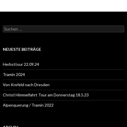
S
u
c
h
e
NEUESTE BEITRÄGE
n
n
a
Herbsttour 22.09.24
c
h
Tramin 2024
:
Von Krefeld nach Dresden
Christi Himmelfahrt Tour am Donnerstag 18.5.23
Alpenquerung / Tramin 2022