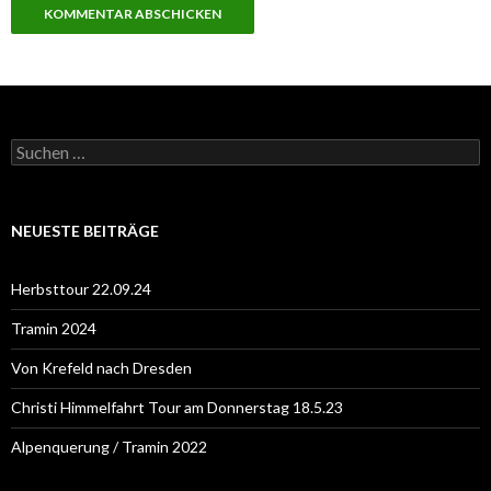
S
u
c
h
e
NEUESTE BEITRÄGE
n
n
a
Herbsttour 22.09.24
c
h
Tramin 2024
:
Von Krefeld nach Dresden
Christi Himmelfahrt Tour am Donnerstag 18.5.23
Alpenquerung / Tramin 2022