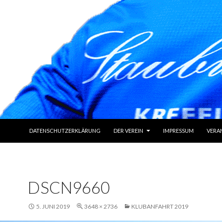
ZUM INHALT SPRINGEN
DATENSCHUTZERKLÄRUNG
DER VEREIN
IMPRESSUM
VERA
DSCN9660
5. JUNI 2019
3648 × 2736
KLUBANFAHRT 2019