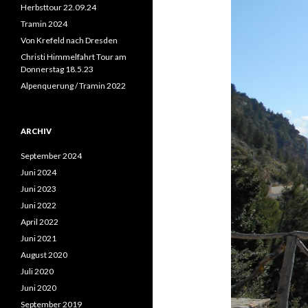
n
Herbsttour 22.09.24
a
Tramin 2024
c
Von Krefeld nach Dresden
h
:
Christi Himmelfahrt Tour am
Donnerstag 18.5.23
Alpenquerung / Tramin 2022
ARCHIV
September 2024
Juni 2024
Juni 2023
Juni 2022
April 2022
Juni 2021
August 2020
Juli 2020
Juni 2020
September 2019