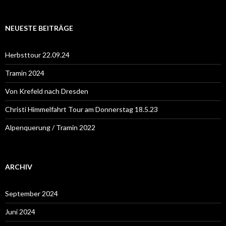
c
h
e
NEUESTE BEITRÄGE
n
n
a
Herbsttour 22.09.24
c
h
Tramin 2024
:
Von Krefeld nach Dresden
Christi Himmelfahrt Tour am Donnerstag 18.5.23
Alpenquerung / Tramin 2022
ARCHIV
September 2024
Juni 2024